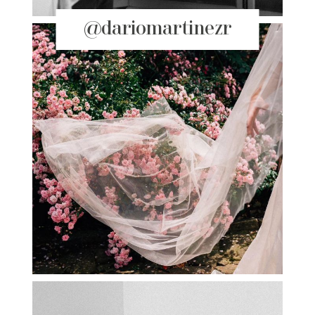
@dariomartinezr