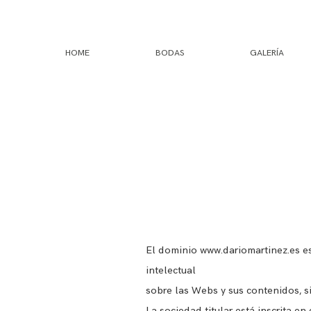
HOME
BODAS
GALERÍA
El dominio
www.dariomartinez.es
es
intelectual
sobre las Webs y sus contenidos, si
La sociedad titular está inscrita en