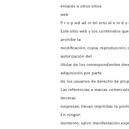
enlaces a otros sitios
web.
P r o p ied ad in tel ectu al e in d u 
Este sitio web y los contenidos que
prohíbe la
modificación, copia, reproducción, 
autorización del
titular de los correspondientes de
adquisición por parte
de los usuarios de derecho de prop
Las referencias a marcas comerciale
terceras
empresas, llevan implícitas la proh
En ningún
momento, salvo manifestación expre