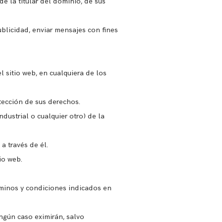
de la titular del dominio, de sus
publicidad, enviar mensajes con fines
 sitio web, en cualquiera de los
tección de sus derechos.
dustrial o cualquier otro) de la
a través de él.
io web.
rminos y condiciones indicados en
ingún caso eximirán, salvo