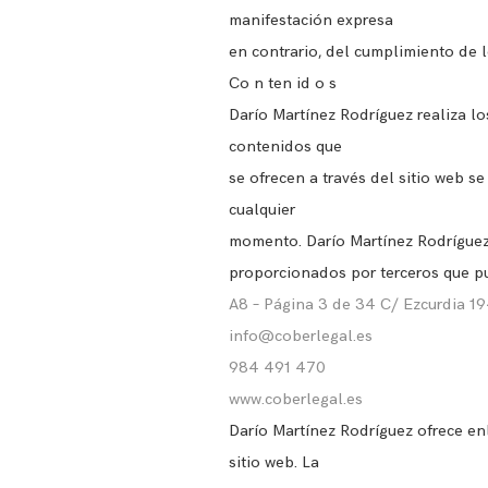
manifestación expresa
en contrario, del cumplimiento de l
Co n ten id o s
Darío Martínez Rodríguez realiza lo
contenidos que
se ofrecen a través del sitio web s
cualquier
momento. Darío Martínez Rodríguez 
proporcionados por terceros que pu
A8 – Página 3 de 34 C/ Ezcurdia 1
info@coberlegal.es
984 491 470
www.coberlegal.es
Darío Martínez Rodríguez ofrece enl
sitio web. La