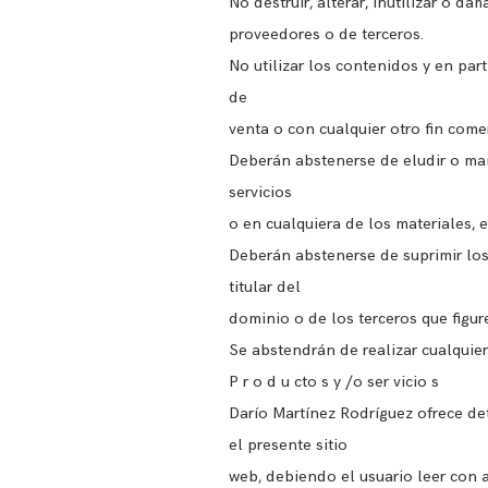
No destruir, alterar, inutilizar o d
proveedores o de terceros.
No utilizar los contenidos y en part
de
venta o con cualquier otro fin come
Deberán abstenerse de eludir o mani
servicios
o en cualquiera de los materiales,
Deberán abstenerse de suprimir los 
titular del
dominio o de los terceros que figure
Se abstendrán de realizar cualquier
P r o d u cto s y /o ser vicio s
Darío Martínez Rodríguez ofrece de
el presente sitio
web, debiendo el usuario leer con a