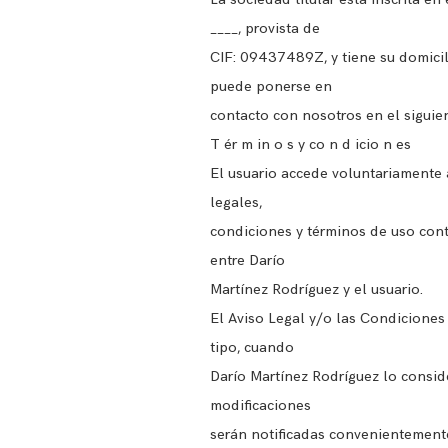
____, provista de
CIF: 09437489Z, y tiene su domicili
puede ponerse en
contacto con nosotros en el siguie
T ér m in o s y co n d icio n es
El usuario accede voluntariamente a
legales,
condiciones y términos de uso cont
entre Darío
Martínez Rodríguez y el usuario.
El Aviso Legal y/o las Condiciones 
tipo, cuando
Darío Martínez Rodríguez lo conside
modificaciones
serán notificadas convenientemente