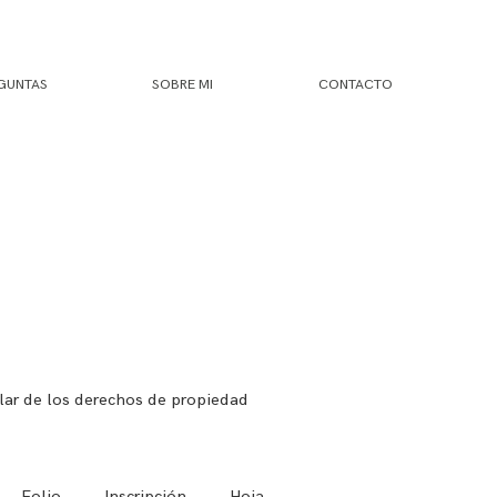
GUNTAS
SOBRE MI
CONTACTO
ular de los derechos de propiedad
_, Folio ____, Inscripción ____, Hoja